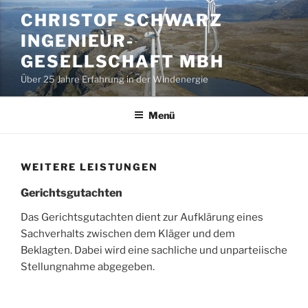
Zum
CHRISTOF SCHWARZ
Inhalt
INGENIEUR-
springen
GESELLSCHAFT MBH
Über 25 Jahre Erfahrung in der Windenergie
Menü
WEITERE LEISTUNGEN
Gerichtsgutachten
Das Gerichtsgutachten dient zur Aufklärung eines
Sachverhalts zwischen dem Kläger und dem
Beklagten. Dabei wird eine sachliche und unparteiische
Stellungnahme abgegeben.