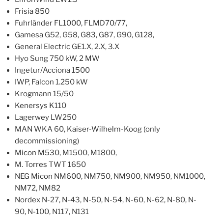
Frisia 850
Fuhrländer FL1000, FLMD70/77,
Gamesa G52, G58, G83, G87, G90, G128,
General Electric GE1.X, 2.X, 3.X
Hyo Sung 750 kW, 2 MW
Ingetur/Acciona 1500
IWP, Falcon 1.250 kW
Krogmann 15/50
Kenersys K110
Lagerwey LW250
MAN WKA 60, Kaiser-Wilhelm-Koog (only
decommissioning)
Micon M530, M1500, M1800,
M. Torres TWT 1650
NEG Micon NM600, NM750, NM900, NM950, NM1000,
NM72, NM82
Nordex N-27, N-43, N-50, N-54, N-60, N-62, N-80, N-
90, N-100, N117, N131