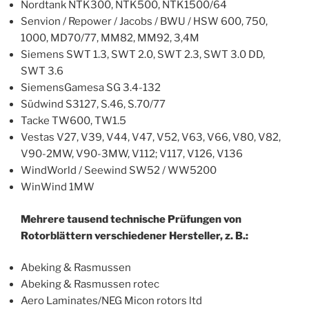
Nordtank NTK300, NTK500, NTK1500/64
Senvion / Repower / Jacobs / BWU / HSW 600, 750,
1000, MD70/77, MM82, MM92, 3,4M
Siemens SWT 1.3, SWT 2.0, SWT 2.3, SWT 3.0 DD,
SWT 3.6
SiemensGamesa SG 3.4-132
Südwind S3127, S.46, S.70/77
Tacke TW600, TW1.5
Vestas V27, V39, V44, V47, V52, V63, V66, V80, V82,
V90-2MW, V90-3MW, V112; V117, V126, V136
WindWorld / Seewind SW52 / WW5200
WinWind 1MW
Mehrere tausend technische Prüfungen von
Rotorblättern verschiedener Hersteller, z. B.:
Abeking & Rasmussen
Abeking & Rasmussen rotec
Aero Laminates/NEG Micon rotors ltd