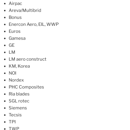
Airpac
Areva/Multibrid
Bonus
Enercon Aero, EIL, WWP
Euros
Gamesa
GE
LM
LM aero construct
KM, Korea
NOI
Nordex
PHC Composites
Ria blades
SGL rotec
Siemens
Tecsis
TPI
TWP