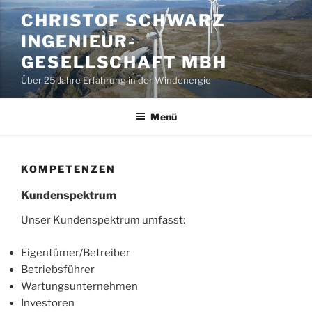
Zum
CHRISTOF SCHWARZ
Inhalt
INGENIEUR-
springen
GESELLSCHAFT MBH
Über 25 Jahre Erfahrung in der Windenergie
Menü
KOMPETENZEN
Kundenspektrum
Unser Kundenspektrum umfasst:
Eigentümer/Betreiber
Betriebsführer
Wartungsunternehmen
Investoren