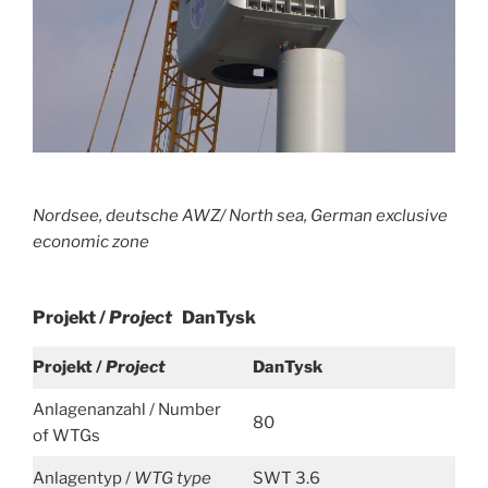
Nordsee, deutsche AWZ/ North sea,
German exclusive
economic zone
Projekt /
Project
DanTysk
Projekt /
Project
DanTysk
Anlagenanzahl / Number
80
of WTGs
Anlagentyp /
WTG type
SWT 3.6