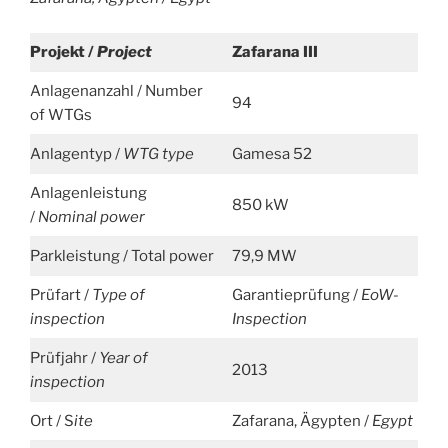
Projekt /
Project
Zafarana III
Anlagenanzahl / Number
94
of WTGs
Anlagentyp /
WTG type
Gamesa 52
Anlagenleistung
850 kW
/
Nominal power
Parkleistung / Total power
79,9 MW
Prüfart /
Type of
Garantieprüfung /
EoW-
inspection
Inspection
Prüfjahr /
Year of
2013
inspection
Ort / S
ite
Zafarana, Ägypten /
Egypt