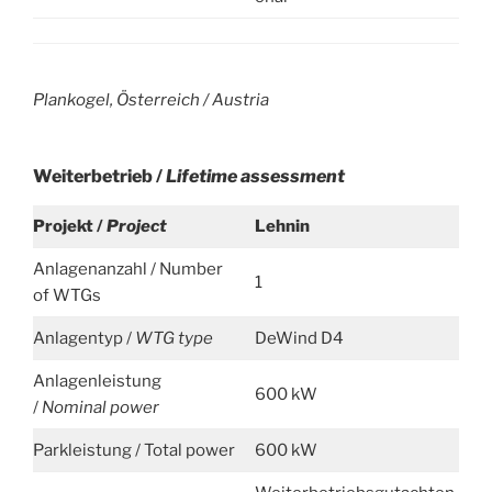
Plankogel, Österreich /
Austria
Weiterbetrieb /
Lifetime assessment
Projekt /
Project
Lehnin
Anlagenanzahl / Number
1
of WTGs
Anlagentyp /
WTG type
DeWind D4
Anlagenleistung
600 kW
/
Nominal power
Parkleistung / Total power
600 kW