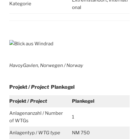
Kategorie
onal
HavoyGavlen, Norwegen /
Norway
Projekt /
Project
Plankogel
Projekt /
Project
Plankogel
Anlagenanzahl / Number
1
of WTGs
Anlagentyp /
WTG type
NM 750