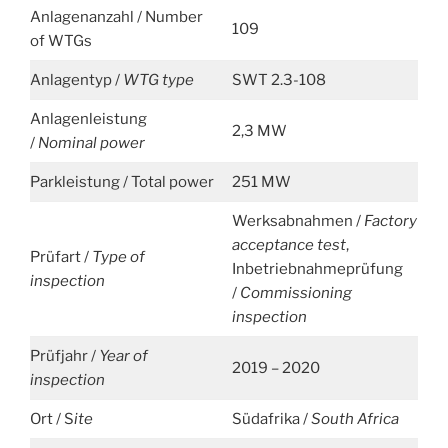
Anlagenanzahl / Number
109
of WTGs
Anlagentyp /
WTG type
SWT 2.3-108
Anlagenleistung
2,3 MW
/
Nominal power
Parkleistung / Total power
251 MW
Werksabnahmen /
Factory
acceptance test
,
Prüfart /
Type of
Inbetriebnahmeprüfung
inspection
/
Commissioning
inspection
Prüfjahr /
Year of
2019 – 2020
inspection
Ort / S
ite
Südafrika /
South Africa