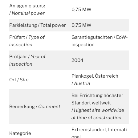
Anlagenleistung
0,75 MW
/
Nominal power
Parkleistung / Total power
0,75 MW
Prüfart /
Type of
Garantiegutachten / EoW-
inspection
inspection
Prüfjahr /
Year of
2004
inspection
Plankogel, Österreich
Ort / S
ite
/
Austria
Bei Errichtung höchster
Standort weltweit
Bemerkung /
Comment
/
Highest site worldwide
at time of construction
Extremstandort, Internati
Kategorie
onal