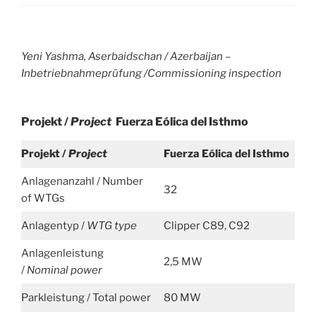
Yeni Yashma, Aserbaidschan / Azerbaijan –
Inbetriebnahmeprüfung /Commissioning inspection
Projekt /
Project
Fuerza Eólica del Isthmo
Projekt /
Project
Fuerza Eólica del Isthmo
Anlagenanzahl / Number
32
of WTGs
Anlagentyp /
WTG type
Clipper C89, C92
Anlagenleistung
2,5 MW
/
Nominal power
Parkleistung / Total power
80 MW