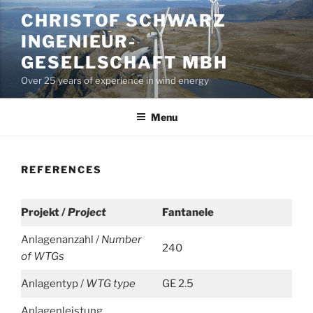
Skip
CHRISTOF SCHWARZ
to
INGENIEUR-
content
GESELLSCHAFT MBH
Over 25 years of experience in wind energy
Menu
REFERENCES
Projekt /
Project
Fantanele
Anlagenanzahl /
Number
240
of WTGs
Anlagentyp /
WTG type
GE 2.5
Anlagenleistung