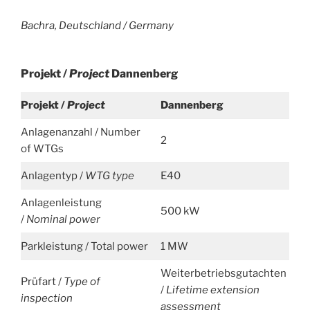
Bachra, Deutschland /
Germany
Projekt /
Project
Dannenberg
Projekt /
Project
Dannenberg
Anlagenanzahl / Number
2
of WTGs
Anlagentyp /
WTG type
E40
Anlagenleistung
500 kW
/
Nominal power
Parkleistung / Total power
1 MW
Weiterbetriebsgutachten
Prüfart /
Type of
/
Lifetime extension
inspection
assessment