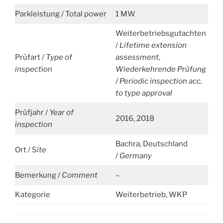
Parkleistung / Total power
1 MW
Weiterbetriebsgutachten
/
Lifetime extension
Prüfart /
Type of
assessment
,
inspection
Wiederkehrende Prüfung
/ Periodic inspection acc.
to type approval
Prüfjahr /
Year of
2016, 2018
inspection
Bachra, Deutschland
Ort / S
ite
/
Germany
Bemerkung /
Comment
–
Kategorie
Weiterbetrieb, WKP