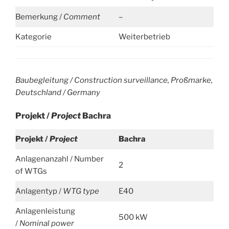
Bemerkung /
Comment
–
Kategorie
Weiterbetrieb
Baubegleitung / Construction surveillance, Proßmarke,
Deutschland / Germany
Projekt /
Project
Bachra
Projekt /
Project
Bachra
Anlagenanzahl / Number
2
of WTGs
Anlagentyp /
WTG type
E40
Anlagenleistung
500 kW
/
Nominal power