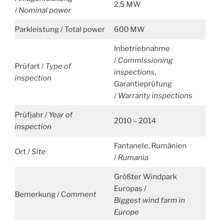
2,5 MW
/
Nominal power
Parkleistung / Total power
600 MW
Inbetriebnahme
/
Commissioning
Prüfart /
Type of
inspections
,
inspection
Garantieprüfung
/
Warranty inspections
Prüfjahr /
Year of
2010 – 2014
inspection
Fantanele, Rumänien
Ort /
Site
/
Rumania
Größter Windpark
Europas /
Bemerkung / C
omment
Biggest wind farm in
Europe