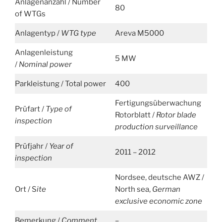
Anlagenanzahl / Number
80
of WTGs
Anlagentyp /
WTG type
Areva M5000
Anlagenleistung
5 MW
/
Nominal power
Parkleistung / Total power
400
Fertigungsüberwachung
Prüfart /
Type of
Rotorblatt /
Rotor blade
inspection
production surveillance
Prüfjahr /
Year of
2011 – 2012
inspection
Nordsee, deutsche AWZ /
Ort / S
ite
North sea,
German
exclusive economic zone
Bemerkung /
Comment
–