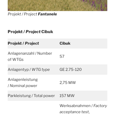
Projekt / Project
Fantanele
Projekt /
Project
Cibuk
Projekt /
Project
Cibuk
Anlagenanzahl / Number
57
of WTGs
Anlagentyp /
WTG type
GE 2.75-120
Anlagenleistung
2,75 MW
/
Nominal power
Parkleistung / Total power
157 MW
Werksabnahmen /
Factory
acceptance test
,