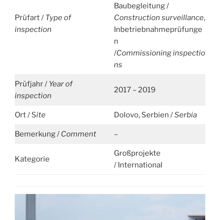
Baubegleitung /
Prüfart /
Type of
Construction surveillance
,
inspection
Inbetriebnahmeprüfunge
n
/
Commissioning
inspectio
ns
Prüfjahr /
Year of
2017 – 2019
inspection
Ort / S
ite
Dolovo, Serbien /
Serbia
Bemerkung /
Comment
–
Großprojekte
Kategorie
/ International