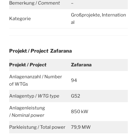
Bemerkung /
Comment
–
Großprojekte, Internation
Kategorie
al
Projekt /
Project
Zafarana
Projekt /
Project
Zafarana
Anlagenanzahl / Number
94
of WTGs
Anlagentyp /
WTG type
G52
Anlagenleistung
850 kW
/
Nominal power
Parkleistung / Total power
79,9 MW