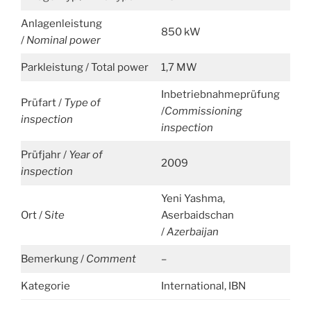
Anlagenleistung
850 kW
/
Nominal power
Parkleistung / Total power
1,7 MW
Inbetriebnahmeprüfung
Prüfart /
Type of
/
Commissioning
inspection
inspection
Prüfjahr /
Year of
2009
inspection
Yeni Yashma,
Ort / S
ite
Aserbaidschan
/
Azerbaijan
Bemerkung /
Comment
–
Kategorie
International, IBN