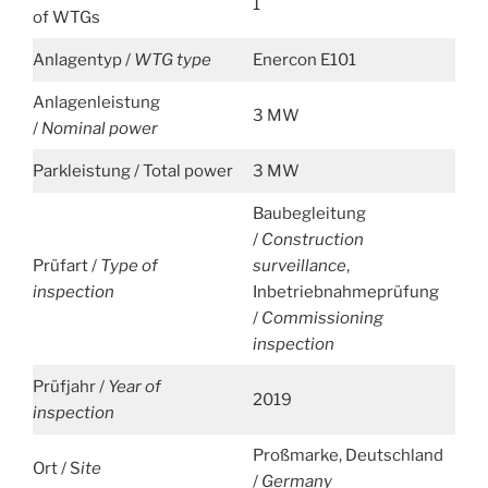
1
of WTGs
Anlagentyp /
WTG type
Enercon E101
Anlagenleistung
3 MW
/
Nominal power
Parkleistung / Total power
3 MW
Baubegleitung
/
Construction
Prüfart /
Type of
surveillance
,
inspection
Inbetriebnahmeprüfung
/
Commissioning
inspection
Prüfjahr /
Year of
2019
inspection
Proßmarke, Deutschland
Ort / S
ite
/
Germany