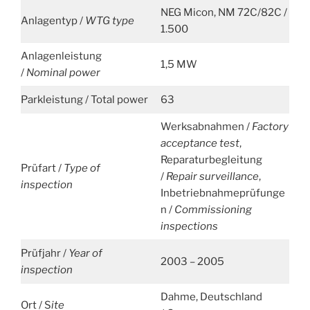
NEG Micon, NM 72C/82C /
Anlagentyp /
WTG type
1.500
Anlagenleistung
1,5 MW
/
Nominal power
Parkleistung / Total power
63
Werksabnahmen /
Factory
acceptance test
,
Reparaturbegleitung
Prüfart /
Type of
/
Repair surveillance
,
inspection
Inbetriebnahmeprüfunge
n /
Commissioning
inspections
Prüfjahr /
Year of
2003 – 2005
inspection
Dahme, Deutschland
Ort / S
ite