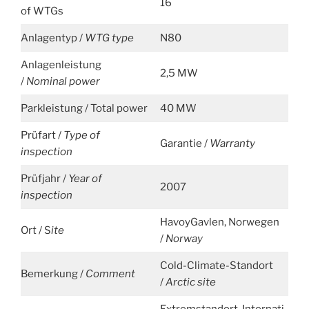
16
of WTGs
Anlagentyp /
WTG type
N80
Anlagenleistung
2,5 MW
/
Nominal power
Parkleistung / Total power
40 MW
Prüfart /
Type of
Garantie /
Warranty
inspection
Prüfjahr /
Year of
2007
inspection
HavoyGavlen, Norwegen
Ort / S
ite
/
Norway
Cold-Climate-Standort
Bemerkung /
Comment
/
Arctic site
Extremstandort, Internati