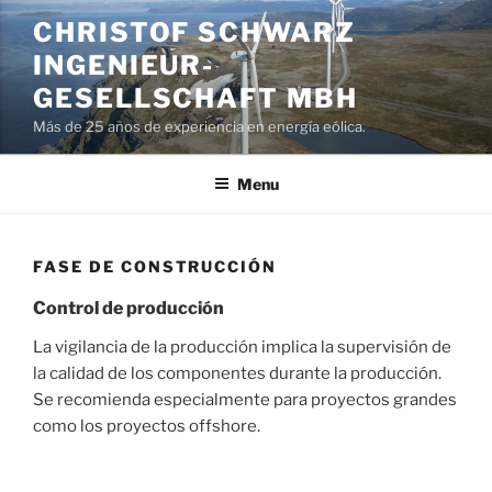
Skip
CHRISTOF SCHWARZ
to
INGENIEUR-
content
GESELLSCHAFT MBH
Más de 25 años de experiencia en energía eólica.
Menu
FASE DE CONSTRUCCIÓN
Control de producción
La vigilancia de la producción implica la supervisión de
la calidad de los componentes durante la producción.
Se recomienda especialmente para proyectos grandes
como los proyectos offshore.