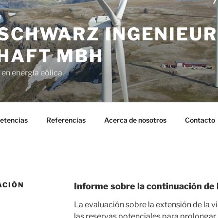
 SCHWARZ INGENIEUR
HAFT MBH
en energía eólica.
etencias
Referencias
Acerca de nosotros
Contacto
ACIÓN
Informe sobre la continuación de 
La evaluación sobre la extensión de la vi
las reservas potenciales para prolongar l